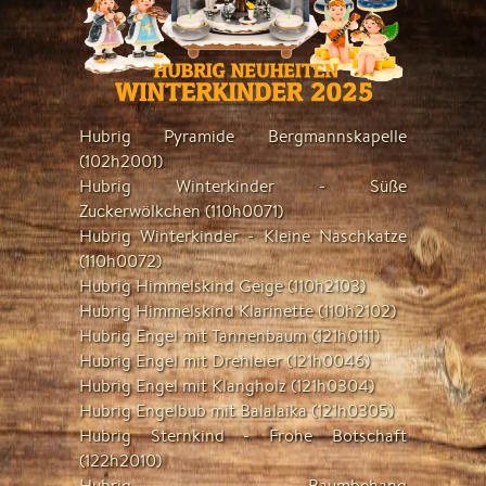
Hubrig Pyramide Bergmannskapelle
(102h2001)
Hubrig Winterkinder - Süße
Zuckerwölkchen (110h0071)
Hubrig Winterkinder - Kleine Naschkatze
(110h0072)
Hubrig Himmelskind Geige (110h2103)
Hubrig Himmelskind Klarinette (110h2102)
Hubrig Engel mit Tannenbaum (121h0111)
Hubrig Engel mit Drehleier (121h0046)
Hubrig Engel mit Klangholz (121h0304)
Hubrig Engelbub mit Balalaika (121h0305)
Hubrig Sternkind - Frohe Botschaft
(122h2010)
Hubrig Baumbehang