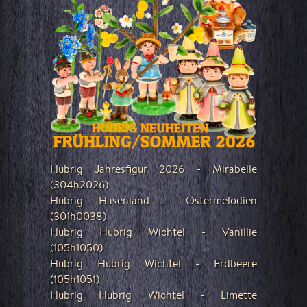
Hubrig Jahresfigur 2026 - Mirabelle
(304h2026)
Hubrig Hasenland - Ostermelodien
(301h0038)
Hubrig Hubrig Wichtel - Vanillie
(105h1050)
Hubrig Hubrig Wichtel - Erdbeere
(105h1051)
Hubrig Hubrig Wichtel - Limette